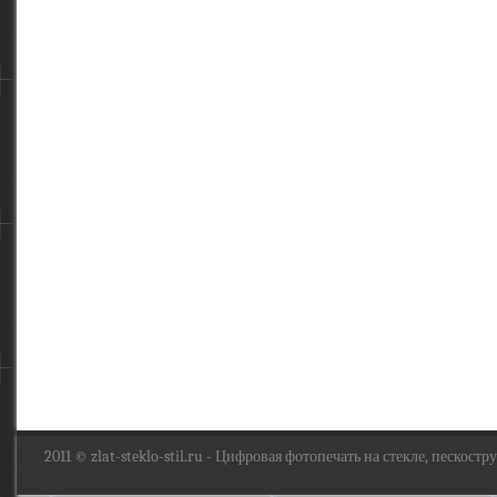
2011 ©
zlat-steklo-stil.ru
- Цифровая фотопечать на стекле, пескоструй