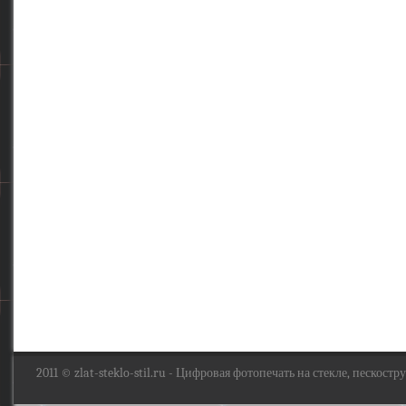
2011 ©
zlat-steklo-stil.ru
- Цифровая фотопечать на стекле, пескоструй