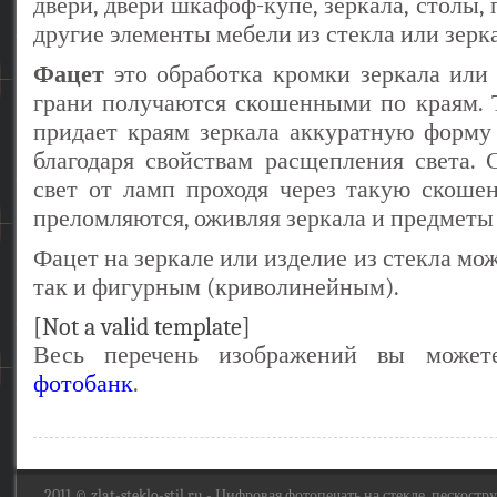
двери, двери шкафоф-купе, зеркала, столы,
другие элементы мебели из стекла или зерк
Фацет
это обработка кромки зеркала или 
грани получаются скошенными по краям. 
придает краям зеркала аккуратную форму
благодаря свойствам расщепления света.
свет от ламп проходя через такую скоше
преломляются, оживляя зеркала и предметы 
Фацет на зеркале или изделие из стекла мо
так и фигурным (криволинейным).
[Not a valid template]
Весь перечень изображений вы может
фотобанк
.
2011 ©
zlat-steklo-stil.ru
- Цифровая фотопечать на стекле, пескоструй