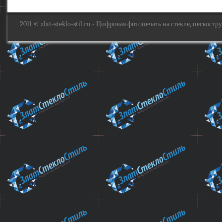
2011 ©
zlat-steklo-stil.ru
- Цифровая фотопечать на стекле, пескоструй