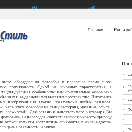
Главная
Наши ра
Наш
Св
нного оборудования фотообои в последнее время снова
Зе
ую популярность. Одной из основных характеристик, в
фо
о индивидуальная особенность: чем оригинальнее оформлено
еобычным и выделяющимся выглядит пространство. Изготовить
уф
ми изображениями можно практически любых размеров.
, напечатать фотообои на стену ресторана, магазина, офиса ,
Фо
их сложностей. Для создания неповторимого интерьера Вы
фотобанка, виды городов, фантастическую по красоте природу
Пе
ля детской комнаты, абстрактные орнаменты, и многие другие.
площена в реальность. Звоните!
Фо