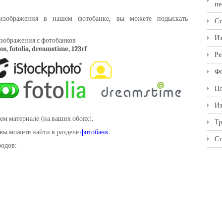
пе
зображения в нашем фотобанке, вы можете подыскать
Ст
Из
зображения с фотобанков
s, fotolia, dreamstime, 123rf
Ре
Фо
Пл
Из
м материале (на ваших обоях).
Тр
вы можете найти в разделе
фотобанк
.
Ст
родов: