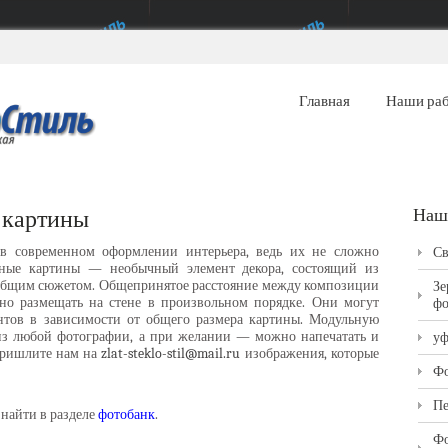
Главная
Наши ра
 картины
Наш
 современном оформлении интерьера, ведь их не сложно
Св
ьные картины — необычный элемент декора, состоящий из
общим сюжетом. Общепринятое расстояние между композиции
Зе
но размещать на стене в произвольном порядке. Они могут
фо
ентов в зависимости от общего размера картины. Модульную
из любой фотографии, а при желании — можно напечатать и
уф
пришлите нам на
zlat-steklo-stil@mail.ru
изображения, которые
Фо
Пе
найти в разделе
фотобанк
.
Фо