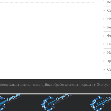
пе
Ст
Из
Ре
Фо
Пл
Из
Тр
Ст
топечать на стекле, пескоструйная обработка стекла и зеркал в г. Златоуст.