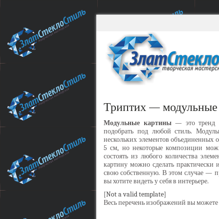
Триптих — модульные
Модульные картины
— это тренд в
подобрать под любой стиль. Модул
нескольких элементов объединенных 
5 см, но некоторые композиции мож
состоять из любого количества элем
картину можно сделать практически 
свою собственную. В этом случае — 
вы хотите видеть у себя в интерьере.
[Not a valid template]
Весь перечень изображений вы можете 