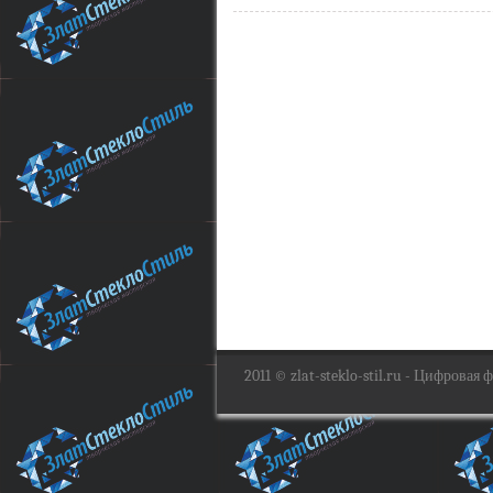
2011 ©
zlat-steklo-stil.ru
- Цифровая фо