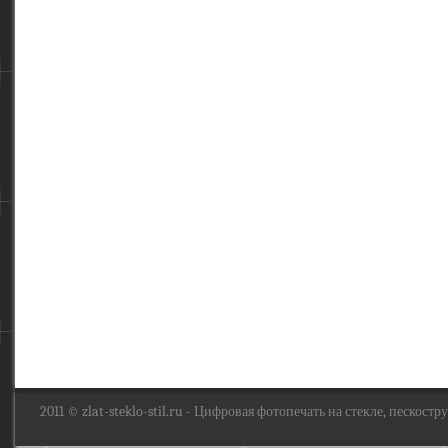
2011 ©
zlat-steklo-stil.ru
- Цифровая фотопечать на стекле, пескоструй