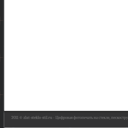
2011 ©
zlat-steklo-stil.ru
- Цифровая фотопечать на стекле, пескоструй