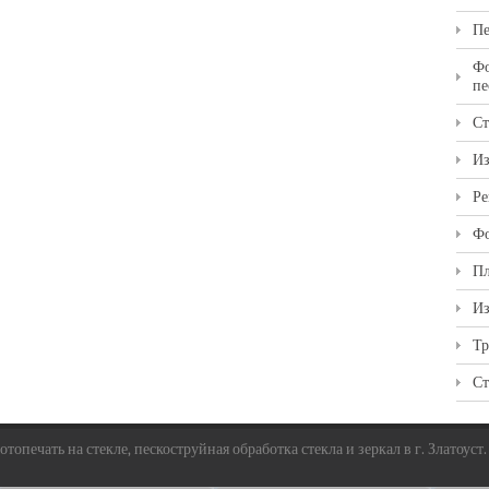
Пе
Фо
пе
Ст
Из
Ре
Фо
Пл
Из
Тр
Ст
топечать на стекле, пескоструйная обработка стекла и зеркал в г. Златоуст.