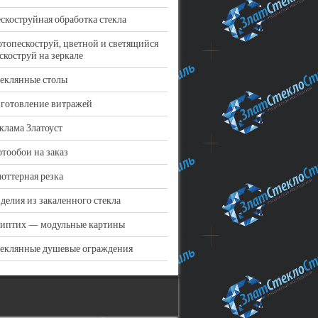
скоструйная обработка стекла
топескоструй, цветной и светящийся
скоструй на зеркале
еклянные столы
готовление витражей
клама Златоуст
тообои на заказ
оттерная резка
делия из закаленного стекла
иптих — модульные картины
еклянные душевые ограждения