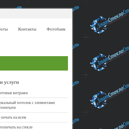
боты
Контакты
Фотобанк
и услуги
етовые витражи
ркальный потолок с элементами
топечати
 печать на всем
топечать на стекле