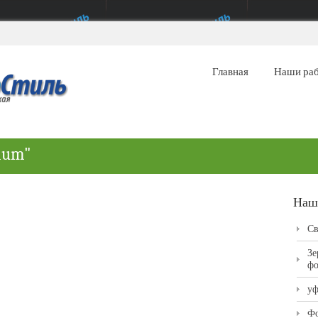
Главная
Наши ра
ium"
Наш
Св
Зе
фо
уф
Фо