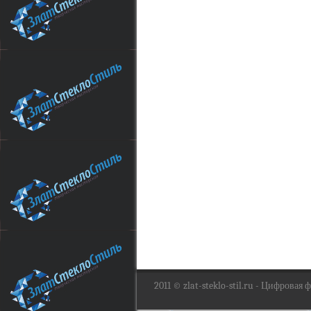
2011 ©
zlat-steklo-stil.ru
- Цифровая фо