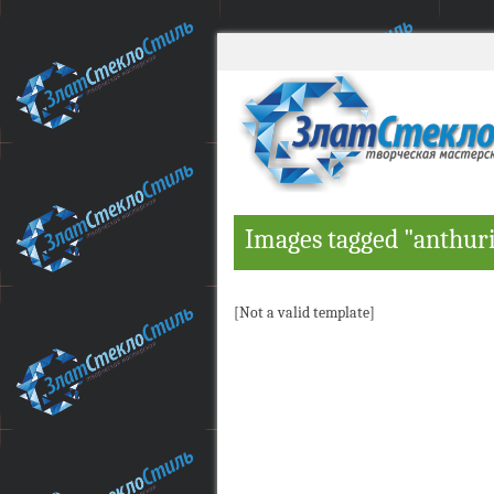
Images tagged "anthur
[Not a valid template]