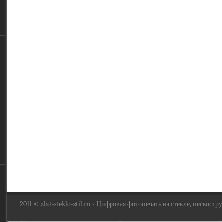
2011 ©
zlat-steklo-stil.ru
- Цифровая фотопечать на стекле, пескоструй