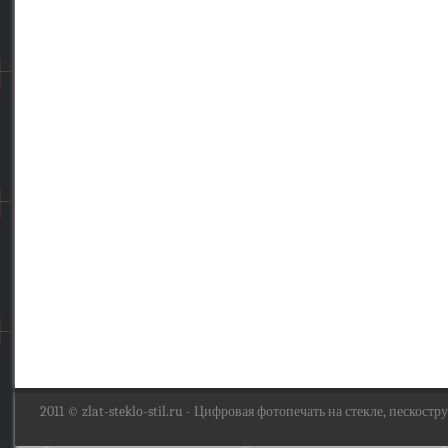
2011 ©
zlat-steklo-stil.ru
- Цифровая фотопечать на стекле, пескоструй