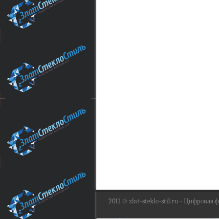
2011 ©
zlat-steklo-stil.ru
- Цифровая фо