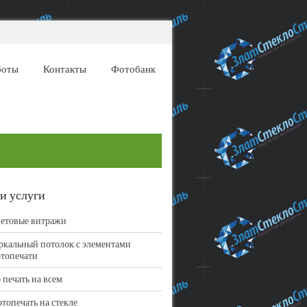
боты
Контакты
Фотобанк
и услуги
етовые витражи
ркальный потолок с элементами
топечати
 печать на всем
топечать на стекле