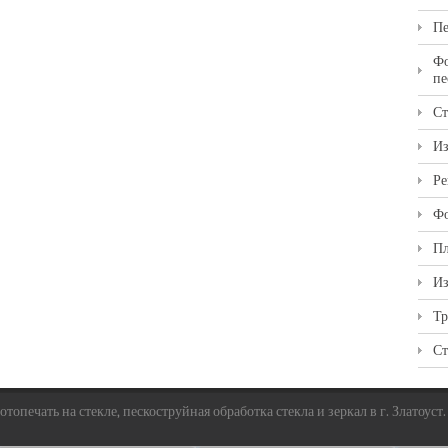
Пе
Фо
пе
Ст
Из
Ре
Фо
Пл
Из
Тр
Ст
топечать на стекле, пескоструйная обработка стекла и зеркал в г. Златоуст.