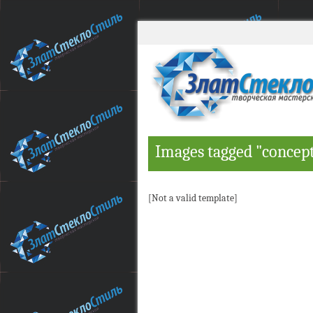
Images tagged "concep
[Not a valid template]