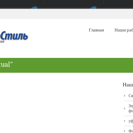
Главная
Наши ра
tual"
Наш
Св
Зе
фо
уф
Фо