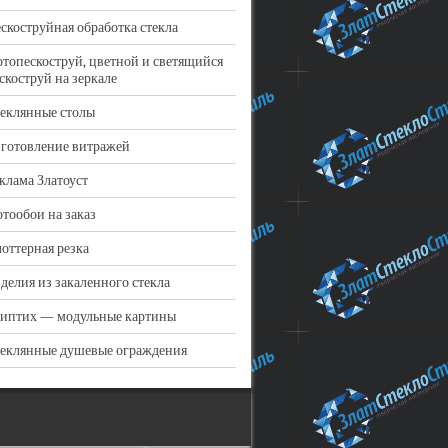
скоструйная обработка стекла
топескоструй, цветной и светящийся
скоструй на зеркале
еклянные столы
готовление витражей
клама Златоуст
тообои на заказ
оттерная резка
делия из закаленного стекла
иптих — модульные картины
еклянные душевые ограждения