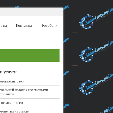
боты
Контакты
Фотобанк
и услуги
етовые витражи
ркальный потолок с элементами
топечати
 печать на всем
топечать на стекле