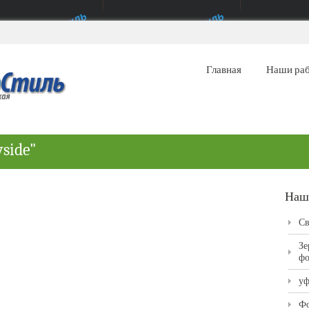
Главная
Наши ра
yside"
Наш
Св
Зе
фо
уф
Фо