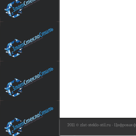
2011 ©
zlat-steklo-stil.ru
- Цифровая фо