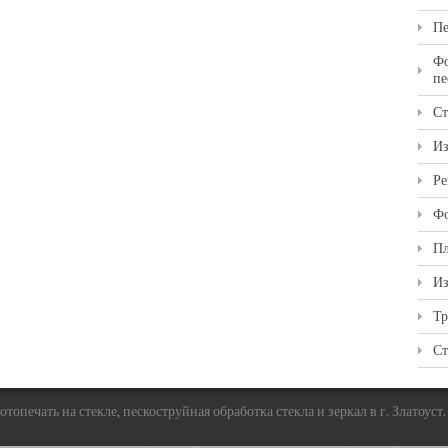
Пе
Фо
пе
Ст
Из
Ре
Фо
Пл
Из
Тр
Ст
топечать на стекле, пескоструйная обработка стекла и зеркал в г. Златоуст.