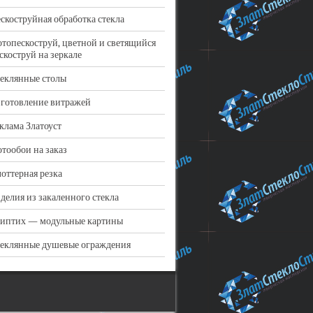
скоструйная обработка стекла
топескоструй, цветной и светящийся
скоструй на зеркале
еклянные столы
готовление витражей
клама Златоуст
тообои на заказ
оттерная резка
делия из закаленного стекла
иптих — модульные картины
еклянные душевые ограждения