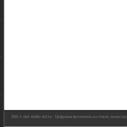
2011 ©
zlat-steklo-stil.ru
- Цифровая фотопечать на стекле, пескоструй