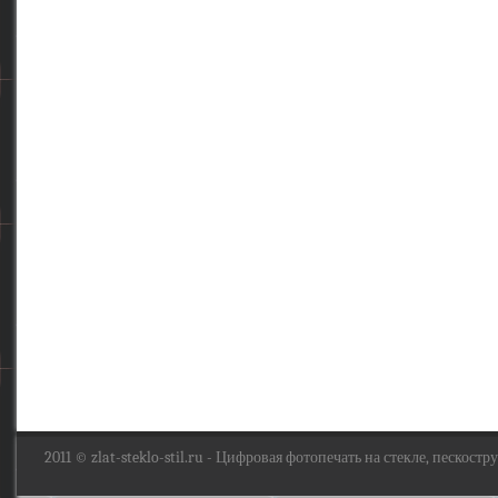
2011 ©
zlat-steklo-stil.ru
- Цифровая фотопечать на стекле, пескоструй