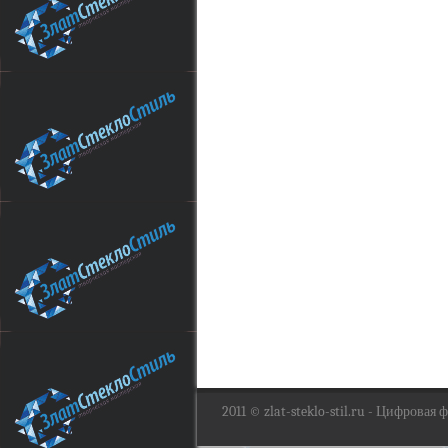
2011 ©
zlat-steklo-stil.ru
- Цифровая фо