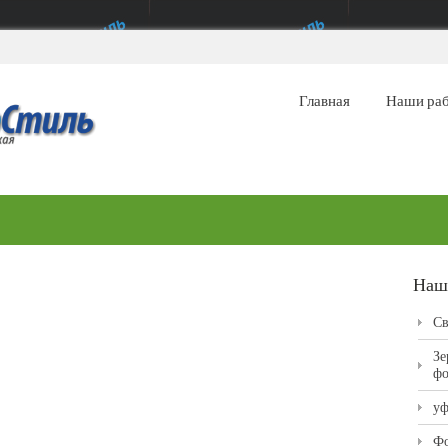
Главная
Наши ра
Наш
Св
Зе
фо
уф
Фо