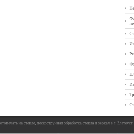
Пе
Фо
пе
Ст
Из
Ре
Фо
Пл
Из
Тр
Ст
топечать на стекле, пескоструйная обработка стекла и зеркал в г. Златоуст.