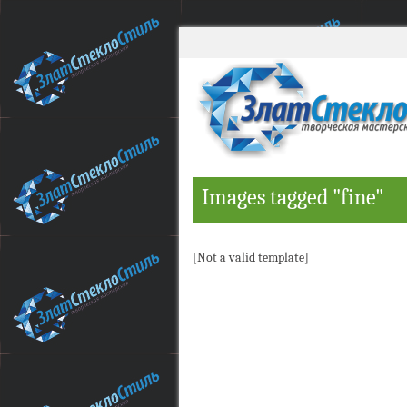
Images tagged "fine"
[Not a valid template]