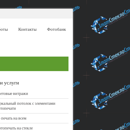
боты
Контакты
Фотобанк
и услуги
етовые витражи
ркальный потолок с элементами
топечати
 печать на всем
топечать на стекле