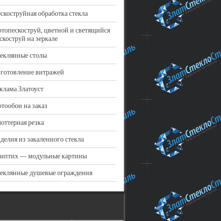
скоструйная обработка стекла
топескоструй, цветной и светящийся
скоструй на зеркале
еклянные столы
готовление витражей
клама Златоуст
тообои на заказ
оттерная резка
делия из закаленного стекла
иптих — модульные картины
еклянные душевые ограждения