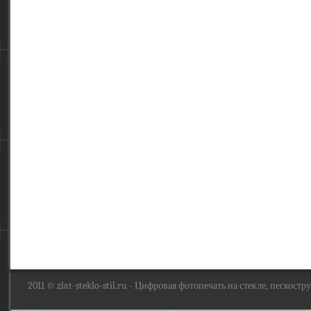
2011 ©
zlat-steklo-stil.ru
- Цифровая фотопечать на стекле, пескоструй