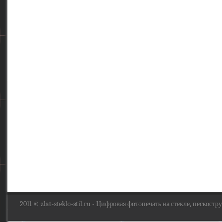
2011 ©
zlat-steklo-stil.ru
- Цифровая фотопечать на стекле, пескоструй