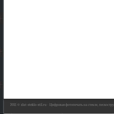
2011 ©
zlat-steklo-stil.ru
- Цифровая фотопечать на стекле, пескоструй