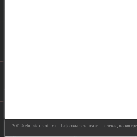
2011 ©
zlat-steklo-stil.ru
- Цифровая фотопечать на стекле, пескоструй