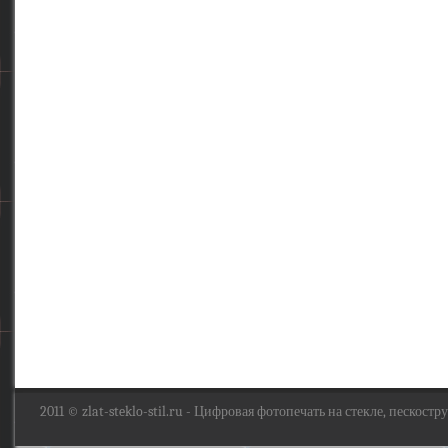
2011 ©
zlat-steklo-stil.ru
- Цифровая фотопечать на стекле, пескоструй