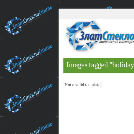
Images tagged "holiday
[Not a valid template]