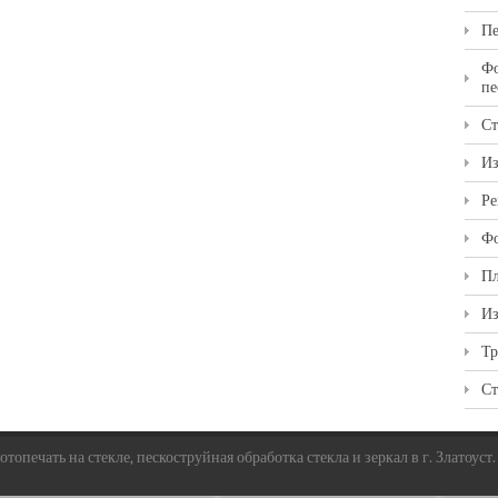
Пе
Фо
пе
Ст
Из
Ре
Фо
Пл
Из
Тр
Ст
топечать на стекле, пескоструйная обработка стекла и зеркал в г. Златоуст.