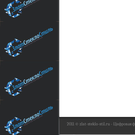
2011 ©
zlat-steklo-stil.ru
- Цифровая фо