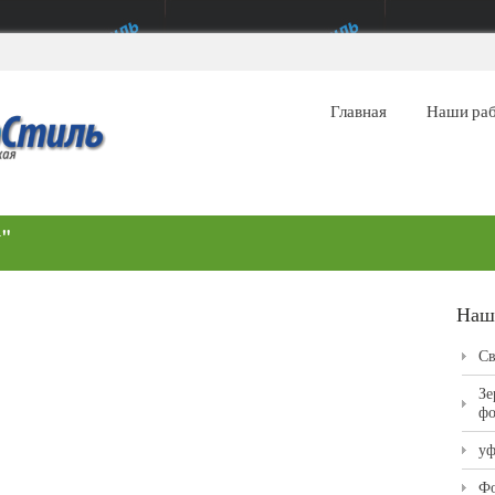
Главная
Наши ра
"
Наш
Св
Зе
фо
уф
Фо