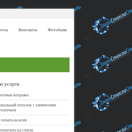
боты
Контакты
Фотобанк
и услуги
етовые витражи
ркальный потолок с элементами
топечати
 печать на всем
топечать на стекле