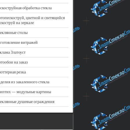
скоструйная обработка стекла
топескоструй, цветной и светящийся
скоструй на зеркале
еклянные столы
готовление витражей
клама Златоуст
тообои на заказ
оттерная резка
делия из закаленного стекла
иптих — модульные картины
еклянные душевые ограждения