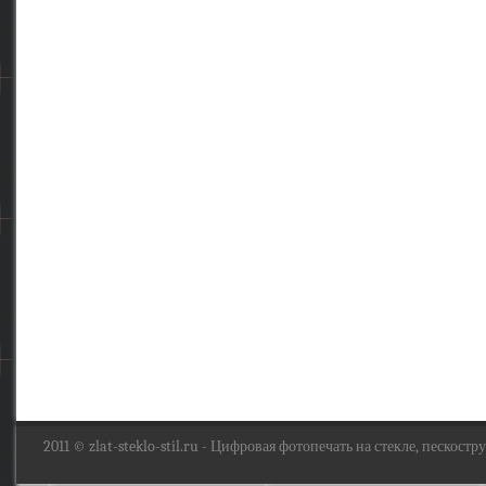
2011 ©
zlat-steklo-stil.ru
- Цифровая фотопечать на стекле, пескоструй