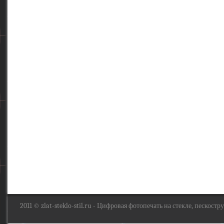
2011 ©
zlat-steklo-stil.ru
- Цифровая фотопечать на стекле, пескоструй