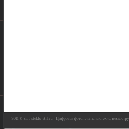
2011 ©
zlat-steklo-stil.ru
- Цифровая фотопечать на стекле, пескоструй