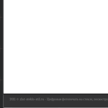
2011 ©
zlat-steklo-stil.ru
- Цифровая фотопечать на стекле, пескоструй