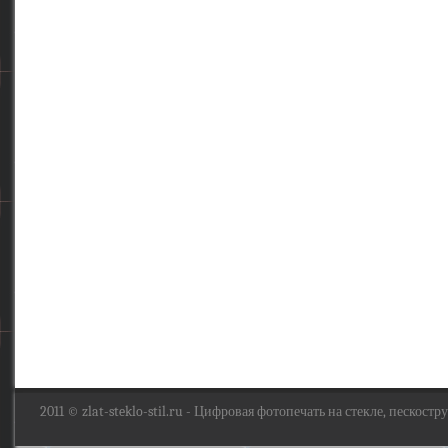
2011 ©
zlat-steklo-stil.ru
- Цифровая фотопечать на стекле, пескоструй