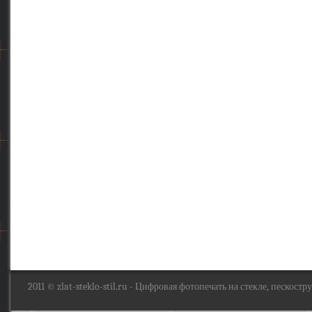
2011 ©
zlat-steklo-stil.ru
- Цифровая фотопечать на стекле, пескоструй