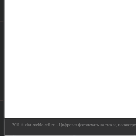
2011 ©
zlat-steklo-stil.ru
- Цифровая фотопечать на стекле, пескоструй