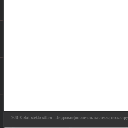
2011 ©
zlat-steklo-stil.ru
- Цифровая фотопечать на стекле, пескоструй