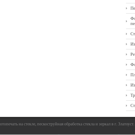
Пе
Фо
пе
Ст
Из
Ре
Фо
Пл
Из
Тр
Ст
топечать на стекле, пескоструйная обработка стекла и зеркал в г. Златоуст.