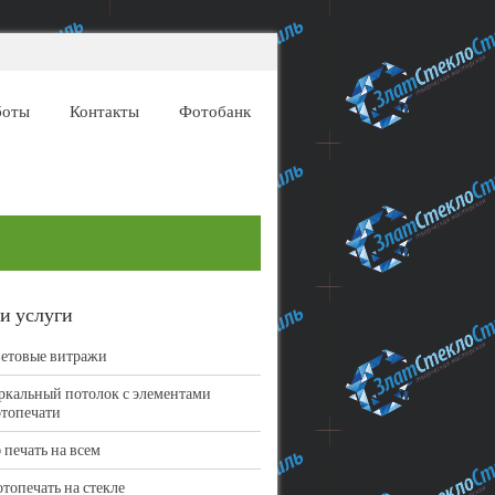
боты
Контакты
Фотобанк
и услуги
етовые витражи
ркальный потолок с элементами
топечати
 печать на всем
топечать на стекле