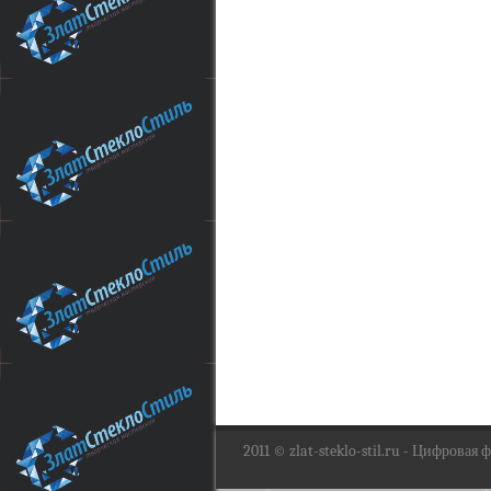
2011 ©
zlat-steklo-stil.ru
- Цифровая фо