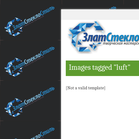
Images tagged "luft"
[Not a valid template]