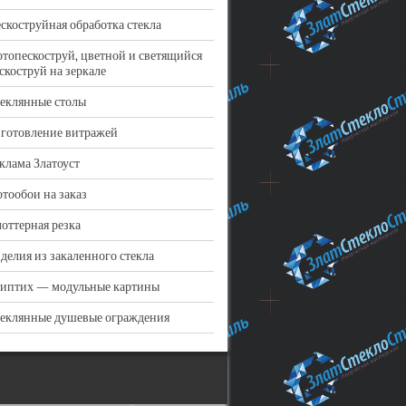
скоструйная обработка стекла
топескоструй, цветной и светящийся
скоструй на зеркале
еклянные столы
готовление витражей
клама Златоуст
тообои на заказ
оттерная резка
делия из закаленного стекла
иптих — модульные картины
еклянные душевые ограждения