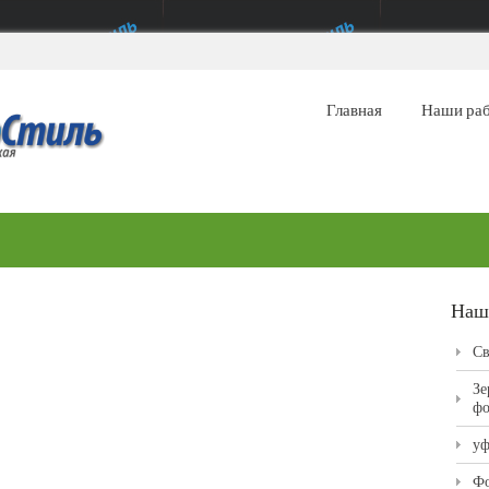
Главная
Наши ра
Наш
Св
Зе
фо
уф
Фо