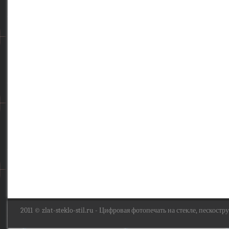
2011 ©
zlat-steklo-stil.ru
- Цифровая фотопечать на стекле, пескоструй