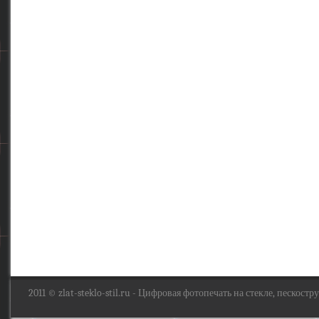
2011 ©
zlat-steklo-stil.ru
- Цифровая фотопечать на стекле, пескоструй