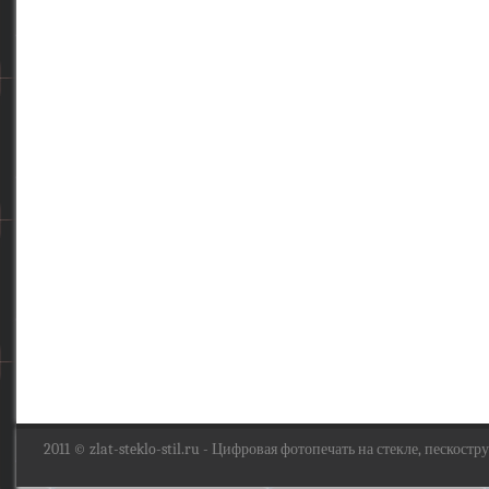
2011 ©
zlat-steklo-stil.ru
- Цифровая фотопечать на стекле, пескоструй