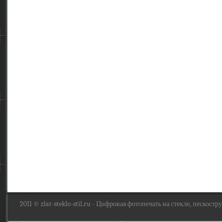
2011 ©
zlat-steklo-stil.ru
- Цифровая фотопечать на стекле, пескоструй