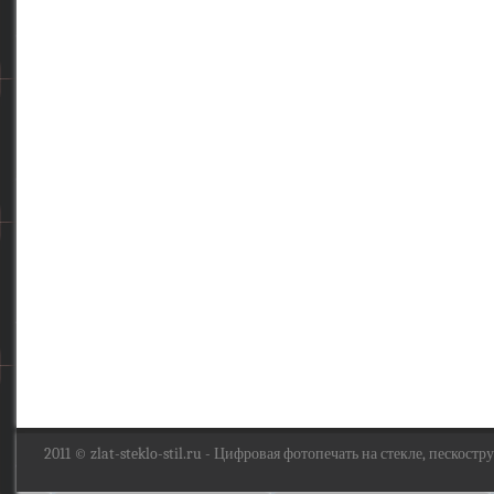
2011 ©
zlat-steklo-stil.ru
- Цифровая фотопечать на стекле, пескоструй