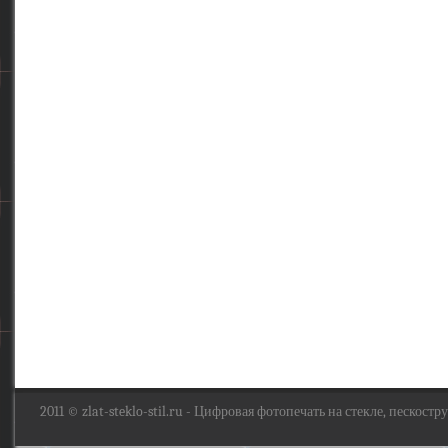
2011 ©
zlat-steklo-stil.ru
- Цифровая фотопечать на стекле, пескоструй