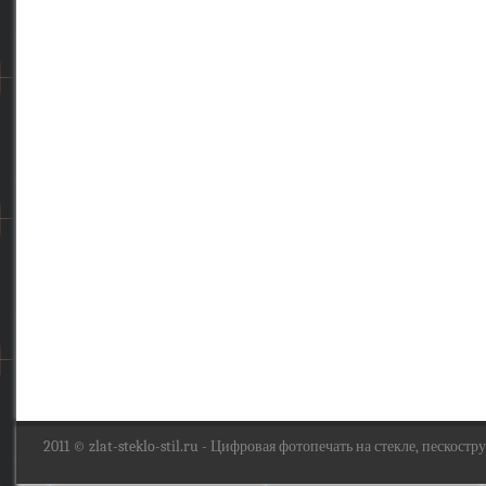
2011 ©
zlat-steklo-stil.ru
- Цифровая фотопечать на стекле, пескоструй