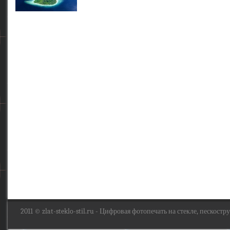
2011 ©
zlat-steklo-stil.ru
- Цифровая фотопечать на стекле, пескоструй