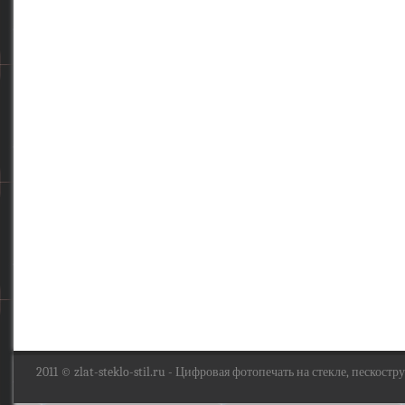
2011 ©
zlat-steklo-stil.ru
- Цифровая фотопечать на стекле, пескоструй