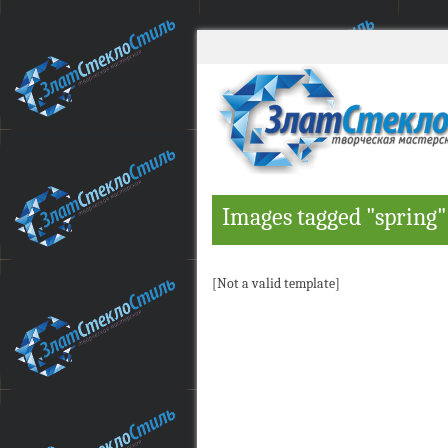
Images tagged "spring"
[Not a valid template]