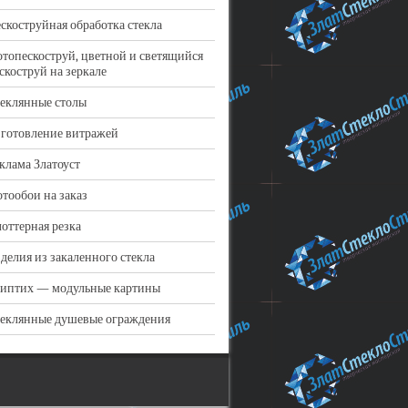
скоструйная обработка стекла
топескоструй, цветной и светящийся
скоструй на зеркале
еклянные столы
готовление витражей
клама Златоуст
тообои на заказ
оттерная резка
делия из закаленного стекла
иптих — модульные картины
еклянные душевые ограждения