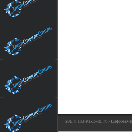
2011 ©
zlat-steklo-stil.ru
- Цифровая фо