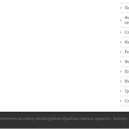
Пе
Фо
пе
Ст
Из
Ре
Фо
Пл
Из
Тр
Ст
топечать на стекле, пескоструйная обработка стекла и зеркал в г. Златоуст.