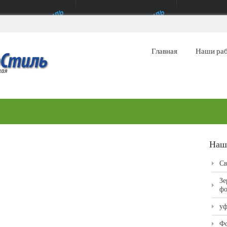
Главная
Наши ра
Наш
Св
Зе
фо
уф
Фо