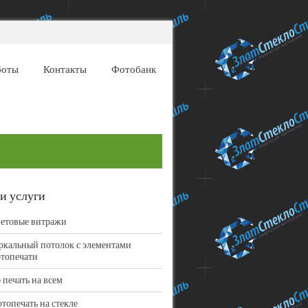
боты
Контакты
Фотобанк
и услуги
етовые витражи
ркальный потолок с элементами
топечати
 печать на всем
топечать на стекле