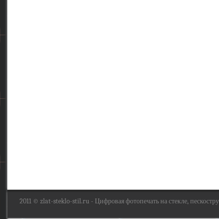
2011 ©
zlat-steklo-stil.ru
- Цифровая фотопечать на стекле, пескоструй