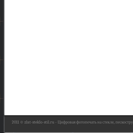
2011 ©
zlat-steklo-stil.ru
- Цифровая фотопечать на стекле, пескоструй