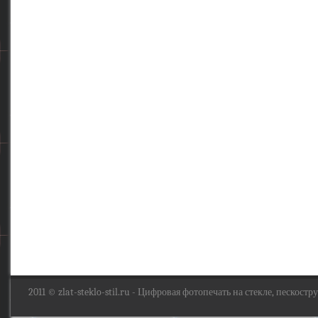
2011 ©
zlat-steklo-stil.ru
- Цифровая фотопечать на стекле, пескоструй