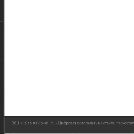
2011 ©
zlat-steklo-stil.ru
- Цифровая фотопечать на стекле, пескоструй