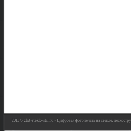
2011 ©
zlat-steklo-stil.ru
- Цифровая фотопечать на стекле, пескоструй